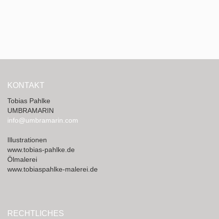
KONTAKT
Tobias Pahlke
UMBRAMARIN
info@umbramarin.com
Illustrationen
www.tobias-pahlke.de
Ölmalerei
www.tobiaspahlke-malerei.de
RECHTLICHES