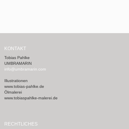
KONTAKT
Tobias Pahlke
UMBRAMARIN
info@umbramarin.com
Illustrationen
www.tobias-pahlke.de
Ölmalerei
www.tobiaspahlke-malerei.de
RECHTLICHES