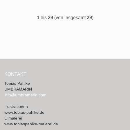
1
bis
29
(von insgesamt
29
)
KONTAKT
Tobias Pahlke
UMBRAMARIN
info@umbramarin.com
Illustrationen
www.tobias-pahlke.de
Ölmalerei
www.tobiaspahlke-malerei.de