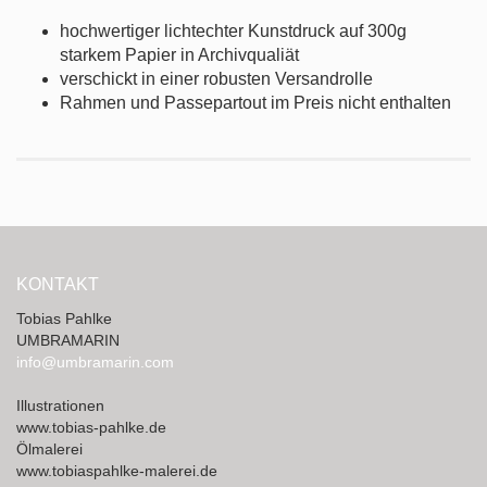
hochwertiger lichtechter Kunstdruck auf 300g
starkem Papier in Archivqualiät
verschickt in einer robusten Versandrolle
Rahmen und Passepartout im Preis nicht enthalten
KONTAKT
Tobias Pahlke
UMBRAMARIN
info@umbramarin.com
Illustrationen
www.tobias-pahlke.de
Ölmalerei
www.tobiaspahlke-malerei.de