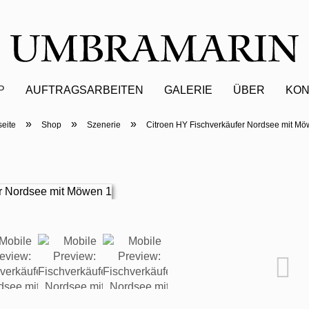
P
AUFTRAGSARBEITEN
GALERIE
ÜBER
KON
»
»
»
seite
Shop
Szenerie
Citroen HY Fischverkäufer Nordsee mit M